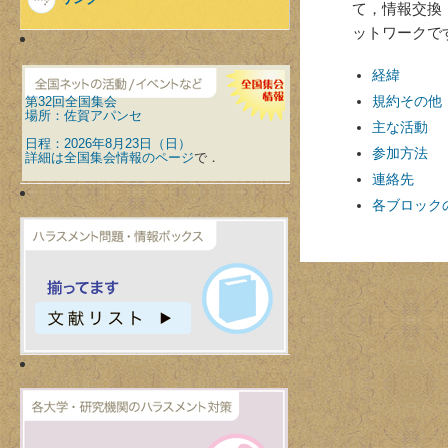
て，情報交換
ットワークで
経緯
規約その他
第32回全国集会
場所：佐賀アパンセ
主な活動
日程：2026年8月23日（日）
参加方法
詳細は
全国集会情報のページ
で．
連絡先
各ブロック