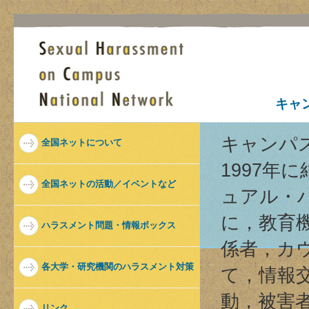
キャ
キャンパ
全国ネットについて
1997年
全国ネットの活動／イベントなど
ュアル・
に，教育
ハラスメント問題・情報ボックス
係者，カ
各大学・研究機関のハラスメント対策
て，情報
動，被害
リンク