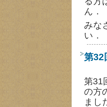
る方
ん．
みな
い．
第3
第31
の方
まし