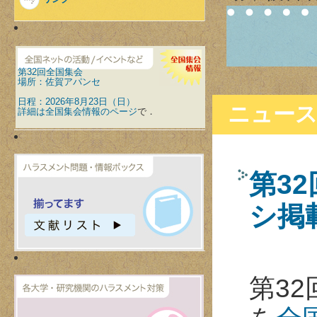
第32回全国集会
場所：佐賀アパンセ
日程：2026年8月23日（日）
ニュー
詳細は
全国集会情報のページ
で．
第32
シ掲
第32