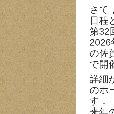
さて
日程
第3
202
の佐
で開
詳細
のホ
す．
来年