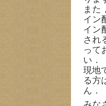
また
イン
イン
され
って
い．
現地
る方
ん．
みな