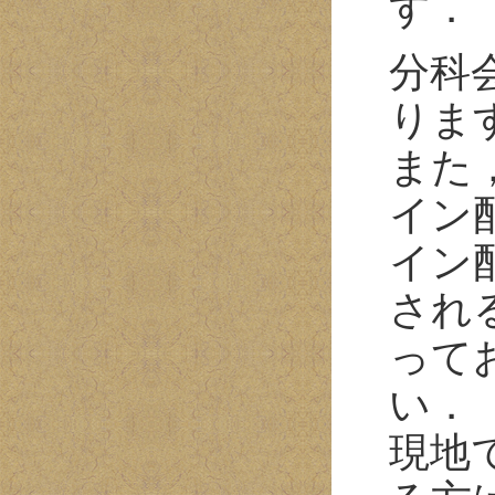
す．
分科
りま
また
イン
イン
され
って
い．
現地