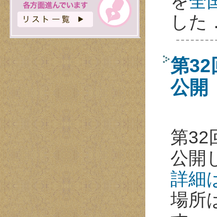
を
全
した
第32
公開
第32
公開
詳細
場所