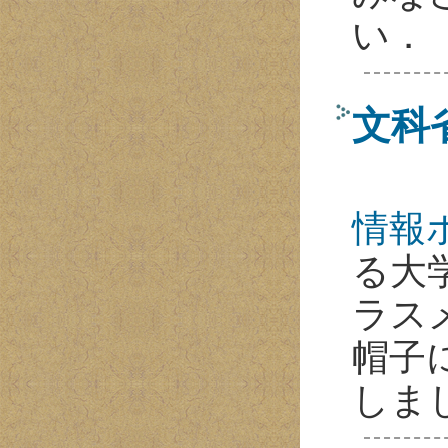
い．
文科
情報
る大
ラス
帽子
しま