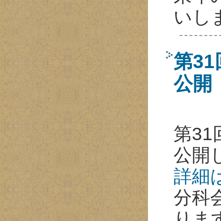
いし
第31
公開
第31
公開
詳細
分科
りま